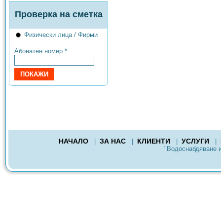
Проверка на сметка
Физически лица / Фирми
Абонатен номер *
НАЧАЛО
ЗА НАС
КЛИЕНТИ
УСЛУГИ
|
|
|
|
"Водоснабдяване 