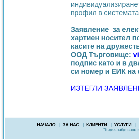
индивидуализиранет
профил в системата e
Заявление за елек
хартиен носител п
касите на дружест
ООД Търговище:
v
подпис като и в д
си номер и ЕИК на
ИЗТЕГЛИ ЗАЯВЛЕН
НАЧАЛО
ЗА НАС
КЛИЕНТИ
УСЛУГИ
|
|
|
|
"Водоснабдяване 