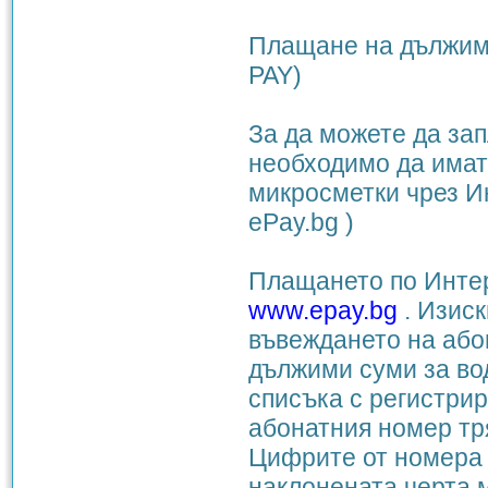
Плащане на дължими
PAY)
За да можете да зап
необходимо да имате
микросметки чрез И
ePay.bg )
Плащането по Интер
www.epay.bg
. Изиск
въвеждането на абон
дължими суми за во
списъка с регистри
абонатния номер тря
Цифрите от номера 
наклонената черта м