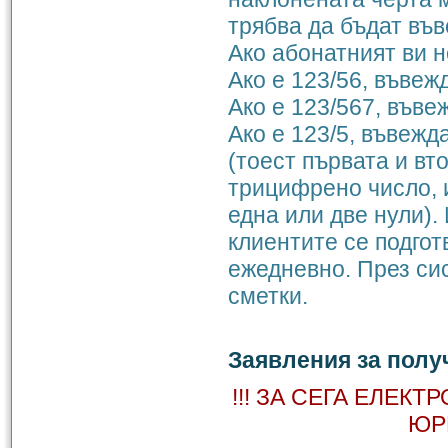
трябва да бъдат въ
Ако абонатният ви н
Ако е 123/56, въвеж
Ако е 123/567, въве
Ако е 123/5, въвежд
(тоест първата и вт
трицифрено число, и
една или две нули)
клиентите се подгот
ежедневно. През си
сметки.
Заявления за полу
!!! ЗА СЕГА ЕЛЕК
ЮР