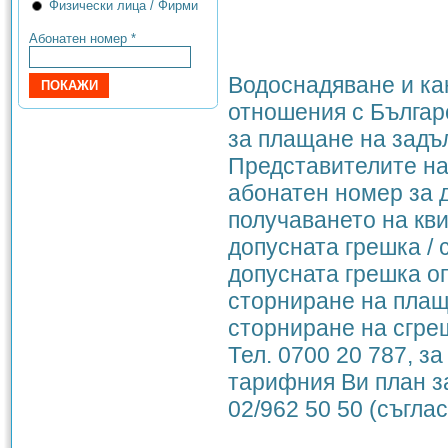
Физически лица / Фирми
Абонатен номер *
Водоснадяване и к
отношения с Българ
за плащане на задъл
Представителите на
абонатен номер за 
получаването на кв
допусната грешка / 
допусната грешка о
сторниране на плаща
сторниране на сгре
Тел. 0700 20 787, з
тарифния Ви план за
02/962 50 50 (съгла